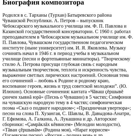
Биография композитора
Родился в с. Тарханы (Турхан) Батыревского района
Чувашской Республики. А. Петров – выпускник
Чебоксарского музыкального училища им. Ф. П. Павлова и
Казанской государственной консерватории. С 1960 г. работал
преподавателем в Чебоксарском музыкальном училище им. Ф.
П. Павлова, Чувашском государственном педагогическом
институте (ныне университет) им. И. Я. Яковлева. Музыку
сочинять начал в 1946 г. в период учебы в музыкальном
училище (песни и фортепьянные миниатюры). “Творческому
стилю А. Петрова присущи глубокая связь с народным
музыкальным творчеством, теплота и искренность чувства,
выражение светлых лирических настроений. Основная тема
его сочинений – любовь к Родине и родному краю,
воспевание героев, жизнь и труд советской молодежи”. (Ю.
Илюхин). Основные сочинения: кантата «Чăваш çĕршывĕ
çинчен хывнă юрă» (Песнь о Чувашии) в 5 частях; Симфония
на чувашскую народную тему в 4 частях; симфоническая
поэма «Сказ о подвиге народном»; «Праздничная увертюра»;
песни на слова П. Хузангая, С. Шавлы, В. Давыдова-Анатри,
Г. Ефимова, А. Галкина, А. Лукашина и др. Авторские
сборники: «Çамрăклăх кĕввисем» (Мелодии молодости),
«Тăван çĕршывăм» (Родина моя), «Нарат юррисем»
(Тогаевские песни), «Россия – родина моя» и др.