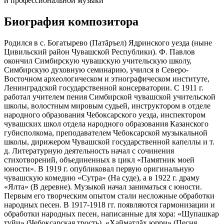
и профессиональной музыки
Биография композитора
Родился в с. Богатырево (Патăръел) Ядринского уезда (ныне
Цивильский район Чувашской Республики). Ф. Павлов
окончил Симбирскую чувашскую учительскую школу,
Симбирскую духовную семинарию, учился в Северо-
Восточном археологическом и этнографическом институте,
Ленинградской государственной консерватории. С 1911 г.
работал учителем пения Симбирской чувашской учительской
школы, волостным мировым судьей, инструктором в отделе
народного образования Чебоксарского уезда, инспектором
чувашских школ отдела народного образования Казанского
губисполкома, преподавателем Чебоксарской музыкальной
школы, дирижером Чувашской государственной капеллы и т.
д. Литературную деятельность начал с сочинения
стихотворений, объединенных в цикл «Памятник моей
юности». В 1919 г. опубликовал первую оригинальную
чувашскую комедию «Сутра» (На суде), а в 1922 г. драму
«Ялта» (В деревне). Музыкой начал заниматься с юности.
Первым его творческим опытом стали несложные обработки
народных песен. В 1917-1918 гг. появляются гармонизации и
обработки народных песен, написанные для хора: «Шупашкар
туйи» (Чебоксарская трость), «Хайматлăх юрри» (Песня