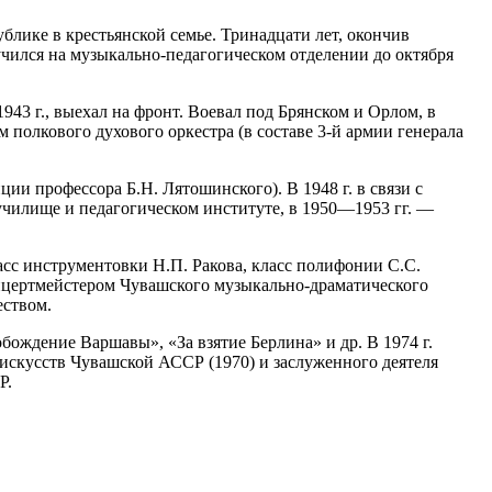
лике в крестьянской семье. Тринадцати лет, окончив
чился на музыкально-педагогическом отделении до октября
943 г., выехал на фронт. Воевал под Брянском и Орлом, в
полкового духового оркестра (в составе 3-й армии генерала
ии профессора Б.Н. Лятошинского). В 1948 г. в связи с
 училище и педагогическом институте, в 1950—1953 гг. —
асс инструментовки Н.П. Ракова, класс полифонии С.С.
онцертмейстером Чувашского музыкально-драматического
еством.
бождение Варшавы», «За взятие Берлина» и др. В 1974 г.
искусств Чувашской АССР (1970) и заслуженного деятеля
Р.