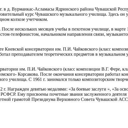
г. в д. Вурманкас-Асламасы Ядринского района Чувашской Респуб
овительный курс Чувашского музыкального училища. Здесь он у
дном колхозе учетчиком.
и. После нескольких месяцев учебы в пехотном училище, в марте 1
том-телефонистом, начальником направления связи, музыкантом 
е Киевской консерватории им. П.И. Чайковского (класс композиц
работал преподавателем теоретических предметов в музыкальном
ватории им. П.И. Чайковского (класс композиции В.Г. Фере, кл
Римского- Корсакова. После окончания консерватории работал к
ного училища. С 1961 г. занимался только композиторским творч
г. Награжден девятью медалями: «За боевые заслуги », «За осво
РСФСР. Ему присвоены почетные звания заслуженного деятеля 
очетной грамотой Президиума Верховного Совета Чувашской АСС