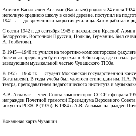
Анисим Васильевич Асламас (Васильев) родился 24 июля 1924 
неполную среднюю школу в своей деревне, поступил на подгот
1941 г. — до временного закрытия училища. Затем работал в ро
С осени 1942 г. до сентября 1945 г. находился в Красной Арми
Белоруссии, Восточной Пруссии, Польше, Германии. Был связис
А. Горбатова).
В 1945—1948 гг. учился на теоретико-композиторском факультет
болезнью прервал учебу и переехал в Чебоксары, где сначала 
заведующим музыкальной частью Чувашского ТЮЗа.
В 1955—1960 гг. — студент Московской государственной консер
Богатырева). В годы учебы был удостоен стипендии им. Н.А. 
театра, преподавателем педагогического института и музыкаль
А.В. Асламас — член Союза композиторов СССР с февраля 1952 
награжден Почетной грамотой Президиума Верховного Совета 
искусств РСФСР (1976). В 1984 г. А.В. Асламас награжден П
Вокальная карта Чувашии